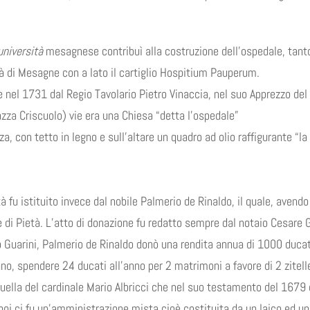
università
mesagnese contribuì alla costruzione dell’ospedale, tanto 
tà di Mesagne con a lato il cartiglio Hospitium Pauperum.
e nel 1731 dal Regio Tavolario Pietro Vinaccia, nel suo Apprezzo d
azza Criscuolo) vie era una Chiesa “detta l’ospedale”
a, con tetto in legno e sull’altare un quadro ad olio raffigurante “la
à fu istituito invece dal nobile Palmerio de Rinaldo, il quale, avendo
di Pietà. L’atto di donazione fu redatto sempre dal notaio Cesare G
io Guarini, Palmerio de Rinaldo donò una rendita annua di 1000 duca
o, spendere 24 ducati all’anno per 2 matrimoni a favore di 2 zitelle 
ella del cardinale Mario Albricci che nel suo testamento del 1679 
 poi ci fu un’amministrazione mista cioè costituita da un laico ed un