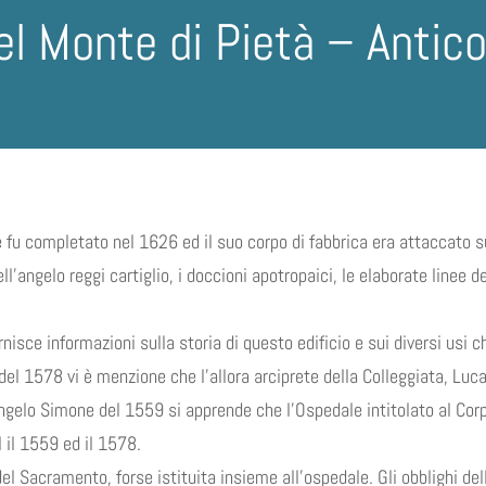
el Monte di Pietà – Antic
u completato nel 1626 ed il suo corpo di fabbrica era attaccato sul
l’angelo reggi cartiglio, i doccioni apotropaici, le elaborate linee d
rnisce informazioni sulla storia di questo edificio e sui diversi usi c
 del 1578 vi è menzione che l’allora arciprete della Colleggiata, Luca
gelo Simone del 1559 si apprende che l’Ospedale intitolato al Corpo d
l il 1559 ed il 1578.
l Sacramento, forse istituita insieme all’ospedale. Gli obblighi dell