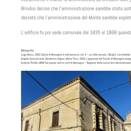
Brindisi decise che l’amministrazione sarebbe stata solt
decretò che l’amministrazione del Monte sarebbe espletata
L’edificio fu poi sede comunale dal 1835 al 1868 quando 
Bibliografia
Luigi Greco, 2001 Storia di Mesagne in età barocca. vol. II – La città murata, i Borghi, L’archite
Angelo Sconosciuto, Domenico Urgesi, Mario Vinci, 2001 L’apprezzo del Feudo di Mesagne eseguit
Antonio Profilo 1894 Vie piazze vichi e corti di Mesagne – Ragione della nuova loro denominazio