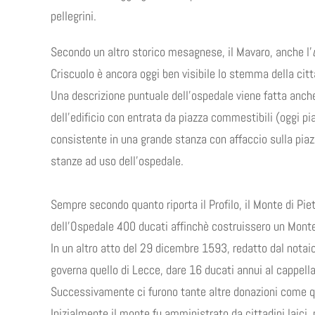
pellegrini.
Secondo un altro storico mesagnese, il Mavaro, anche l’
Criscuolo è ancora oggi ben visibile lo stemma della cit
Una descrizione puntuale dell’ospedale viene fatta anch
dell’edificio con entrata da piazza commestibili (oggi pi
consistente in una grande stanza con affaccio sulla piazz
stanze ad uso dell’ospedale.
Sempre secondo quanto riporta il Profilo, il Monte di Piet
dell’Ospedale 400 ducati affinchè costruissero un Monte 
In un altro atto del 29 dicembre 1593, redatto dal nota
governa quello di Lecce, dare 16 ducati annui al cappellan
Successivamente ci furono tante altre donazioni come qu
Inizialmente il monte fu amministrato da cittadini laici,