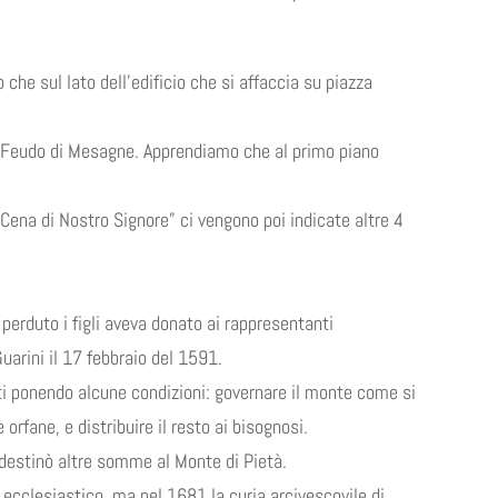
che sul lato dell’edificio che si affaccia su piazza
el Feudo di Mesagne. Apprendiamo che al primo piano
 Cena di Nostro Signore” ci vengono poi indicate altre 4
 perduto i figli aveva donato ai rappresentanti
uarini il 17 febbraio del 1591.
ti ponendo alcune condizioni: governare il monte come si
orfane, e distribuire il resto ai bisognosi.
destinò altre somme al Monte di Pietà.
 ecclesiastico, ma nel 1681 la curia arcivescovile di