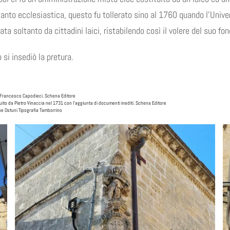
anto ecclesiastica, questo fu tollerato sino al 1760 quando l’Univer
 soltanto da cittadini laici, ristabilendo così il volere del suo fon
si insediò la pretura.
tto Francesco Capodieci. Schena Editore
o da Pietro Vinaccia nel 1731 con l’aggiunta di documenti inediti. Schena Editore
ne Ostuni Tipografia Tamborrino