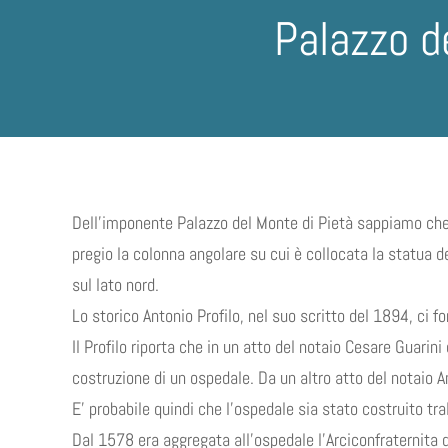
Palazzo d
Dell’imponente Palazzo del Monte di Pietà sappiamo che f
pregio la colonna angolare su cui è collocata la statua del
sul lato nord.
Lo storico Antonio Profilo, nel suo scritto del 1894, ci fo
Il Profilo riporta che in un atto del notaio Cesare Guarini
costruzione di un ospedale. Da un altro atto del notaio An
E’ probabile quindi che l’ospedale sia stato costruito tra
Dal 1578 era aggregata all’ospedale l’Arciconfraternita de