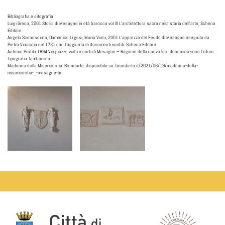
Bibliografia e sitografia
Luigi Greco, 2001 Storia di Mesagne in età barocca vol III L’architettura sacra nella storia dell’arte, Schena
Editore
Angelo Sconosciuto, Domenico Urgesi, Mario Vinci, 2001 L’apprezzo del Feudo di Mesagne eseguito da
Pietro Vinaccia nel 1731 con l’aggiunta di documenti inediti. Schena Editore
Antonio Profilo 1894 Vie piazze vichi e corti di Mesagne – Ragione della nuova loro denominazione Ostuni
Tipografia Tamborrino
Madonna della Misericordia. Brundarte. disponibile su: brundarte.it/2021/06/19/madonna-della-
misericordia-_-mesagne-br