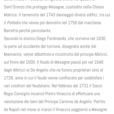
Sant’Oronzo che protegge Mesagne, custodito nella Chiesa
Matrice. Il terremoto del 1743 danneggiò diversi edifici, tra cui
il
Polledro
che venne poi demolito nel 1750 dal marchese
Barretta perchè pericolante.
Secondo lo storico Diego Ferdinando, che scriveva nel 1630,
la parte ad occidente del torrione, disegnata anche dal
Mannarino, venne abbattuta e ricostruita dal principe Albricci,
sul finire del 1500. Il feudo di Mesagne passò poi nel 1646
dagli Albricci ai De Angelis che ne furono proprietari sino al
1728, anno in cui il feudo venne confiscato per soddisfare i
vari creditori del feudatario. Nel febbraio del 1731 il Sacro
Regio Consiglio incaricò Pietro Vinaccia di effettuare una
valutazione dei beni del Principe Carmine de Angelis. Partito
da Napoli nel mese si marzo il Vinaccia soggiornò a Mesagne