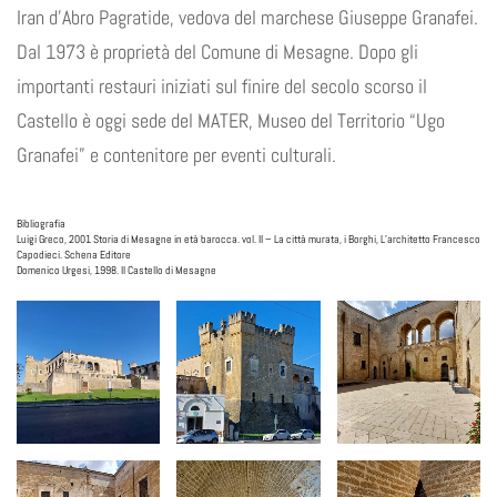
Iran d’Abro Pagratide, vedova del marchese Giuseppe Granafei.
Dal 1973 è proprietà del Comune di Mesagne. Dopo gli
importanti restauri iniziati sul finire del secolo scorso il
Castello è oggi sede del MATER, Museo del Territorio “Ugo
Granafei” e contenitore per eventi culturali.
Bibliografia
Luigi Greco, 2001 Storia di Mesagne in età barocca. vol. II – La città murata, i Borghi, L’architetto Francesco
Capodieci. Schena Editore
Domenico Urgesi, 1998. Il Castello di Mesagne