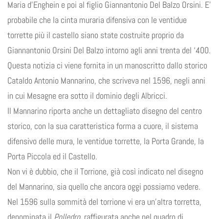
Maria d’Enghein e poi al figlio Giannantonio Del Balzo Orsini. E’
probabile che la cinta muraria difensiva con le ventidue
torrette più il castello siano state costruite proprio da
Giannantonio Orsini Del Balzo intorno agli anni trenta del ‘400.
Questa notizia ci viene fornita in un manoscritto dallo storico
Cataldo Antonio Mannarino, che scriveva nel 1596, negli anni
in cui Mesagne era sotto il dominio degli Albricci.
Il Mannarino riporta anche un dettagliato disegno del centro
storico, con la sua caratteristica forma a cuore, il sistema
difensivo delle mura, le ventidue torrette, la Porta Grande, la
Porta Piccola ed il Castello.
Non vi è dubbio, che il Torrione, già così indicato nel disegno
del Mannarino, sia quello che ancora oggi possiamo vedere.
Nel 1596 sulla sommità del torrione vi era un’altra torretta,
denominata il
Polledro
, raffigurata anche nel quadro di